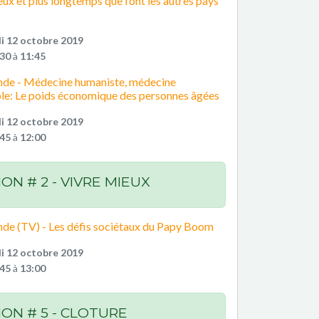
ux et plus longtemps que font les autres pays
i 12 octobre 2019
:30
à
11:45
nde - Médecine humaniste, médecine
e: Le poids économique des personnes âgées
i 12 octobre 2019
:45
à
12:00
ION # 2 - VIVRE MIEUX
nde (TV) - Les défis sociétaux du Papy Boom
i 12 octobre 2019
:45
à
13:00
ION # 5 - CLOTURE