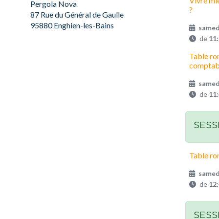
Vivre mie
Pergola Nova
?
87 Rue du Général de Gaulle
95880 Enghien-les-Bains
samed
de
11
Table ro
comptabl
samed
de
11
SESS
Table ro
samed
de
12
SESS