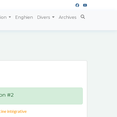
tion
Enghien
Divers
Archives
on #2
ine intégrative