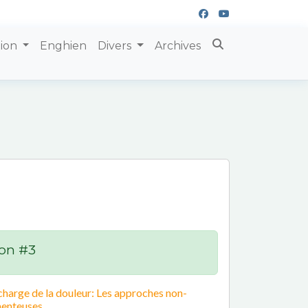
tion
Enghien
Divers
Archives
on #3
charge de la douleur: Les approches non-
enteuses