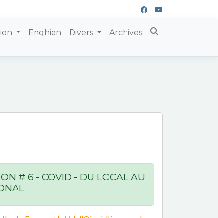
tion
Enghien
Divers
Archives
ION # 6 - COVID - DU LOCAL AU
ONAL