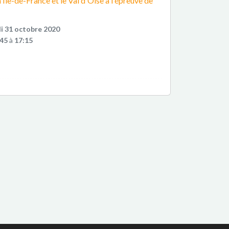
 Ile-de-France et le Val d'Oise à l'épreuve de
i 31 octobre 2020
:45
à
17:15