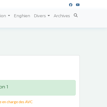
tion
Enghien
Divers
Archives
on 1
se en charge des AVC