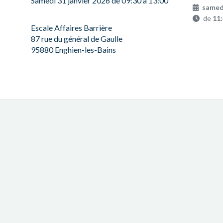
Samedi 31 janvier 2026 de 09:30 à 13:00
samedi
de
11
Escale Affaires Barrière
87 rue du général de Gaulle
95880 Enghien-les-Bains