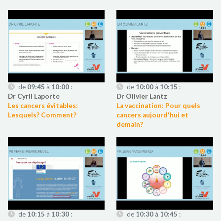
de
09:45
à
10:00
:
de
10:00
à
10:15
:
Dr Cyril Laporte
Dr Olivier Lantz
Les cancers évitables:
La vaccination: Pour quels
Lesquels? Comment?
cancers aujourd'hui et
demain?
de
10:15
à
10:30
:
de
10:30
à
10:45
: