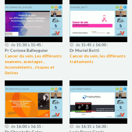
de
15:30
à
15:45
:
de
15:45
à
16:00
:
Pr Corinne Balleyguier
Dr Muriel Botti
Cancer du sein, Les différents
Cancer du sein, les différents
examens, avantages ,
traitements
inconvénients , risques et
limites
de
16:00
à
16:15
:
de
16:15
à
16:30
:
Dr Chrystelle Colas
Lucia Perez Garcia