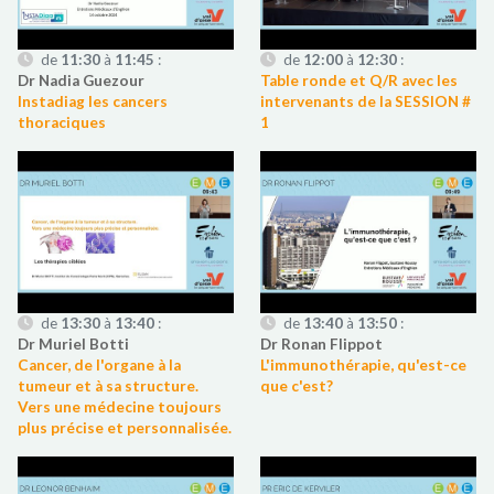
de
11:30
à
11:45
:
de
12:00
à
12:30
:
Dr Nadia Guezour
Table ronde et Q/R avec les
Instadiag les cancers
intervenants de la SESSION #
thoraciques
1
de
13:30
à
13:40
:
de
13:40
à
13:50
:
Dr Muriel Botti
Dr Ronan Flippot
Cancer, de l'organe à la
L'immunothérapie, qu'est-ce
tumeur et à sa structure.
que c'est?
Vers une médecine toujours
plus précise et personnalisée.