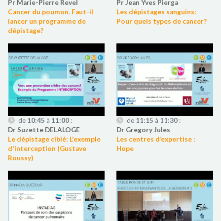
Pr Marie-Pierre Revel
Pr Jean Yves Pierga
Cancer du poumon. Faut-il
Les dépistages sanguins:
lancer un programme de
Pour quels types de cancer?
dépistage?
de
10:45
à
11:00
:
de
11:15
à
11:30
:
Dr Suzette DELALOGE
Dr Gregory Jules
Le dépistage ciblé: L'exemple
Les centres d’expertise :
d'interception (Gustave
Hope
Roussy)