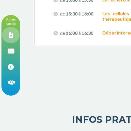
Les cellule
de
15:30
à
16:00
thérapeutiqu
Accès
rapide
Débat interac
de
16:00
à
16:30
INFOS PRA