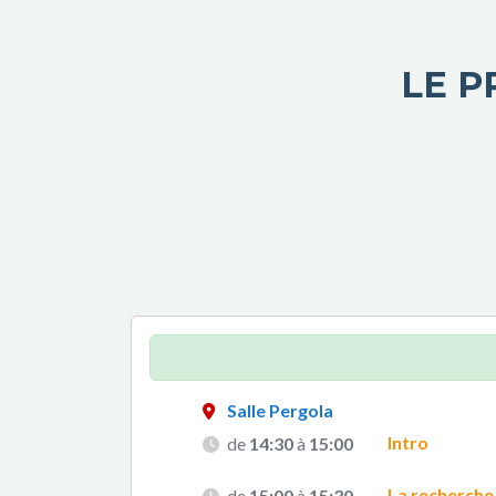
LE 
Salle Pergola
Intro
de
14:30
à
15:00
La recherche
de
15:00
à
15:30