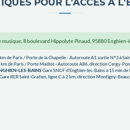
TIQUES POUR L'ACCÈS À L
e musique, 8 boulevard Hippolyte Pinaud, 95880 Enghien-l
km de Paris / Porte de la Chapelle - Autoroute A1 sortie N°3 à Sain
km de Paris / Porte Maillot - Autoroute A86, direction Cergy-Pont
ENGHIEN-LES-BAINS
Gare SNCF d’Enghien-les-Bains à 15 min de P
Gare RER Saint-Gratien, ligne C à 2 km, direction Montigny-Beau