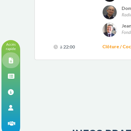
Dom
Radi
Jea
Fond
Accès
Clôture / Coc
à
22:00
rapide