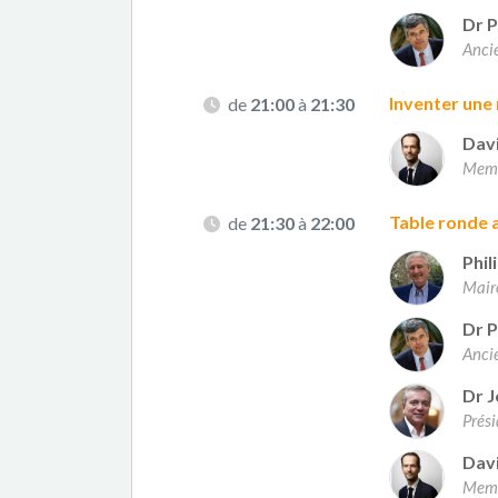
Dr P
Anci
Inventer une r
de
21:00
à
21:30
Dav
Membr
Table ronde 
de
21:30
à
22:00
Phil
Mair
Dr P
Anci
Dr J
Prés
Dav
Membr