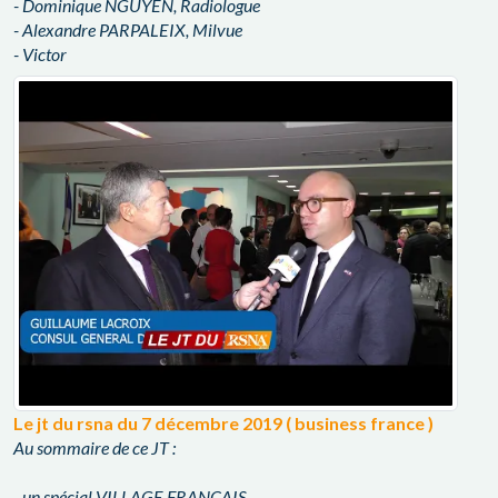
- Dominique NGUYEN, Radiologue
- Alexandre PARPALEIX, Milvue
- Victor
Le jt du rsna du 7 décembre 2019 ( business france )
Au sommaire de ce JT :
- un spécial VILLAGE FRANÇAIS