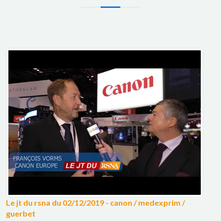
Le jt du rsna du 02/12/2019 - canon / medexprim /
guerbet